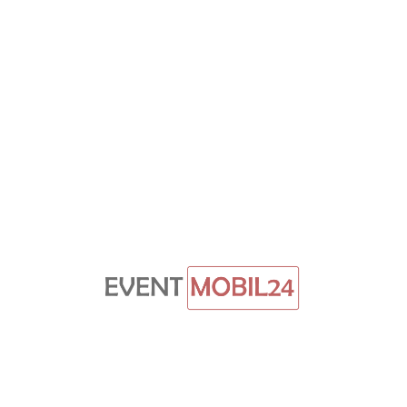
Startseite
Themenwelten
/themenwelten
Kategorien
/categories
Eventausstatung
Eventmodule
Beschallung,
Licht,
&
Show
Kundenportal
Anmelden
Konto
erstellen