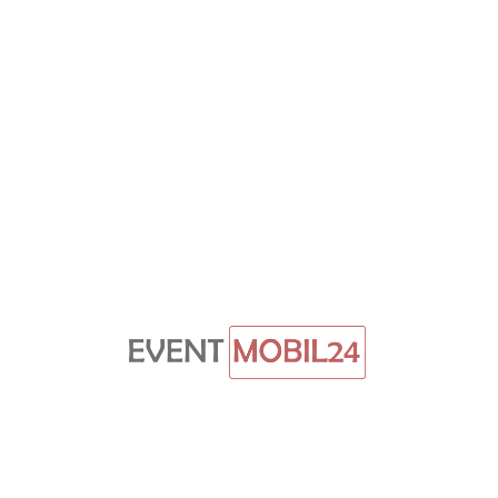
Startseite
Themenwelten
/themenwelten
Kategorien
/categories
Eventausstatung
Eventmodule
Beschallung,
Licht,
&
Show
Kundenportal
Anmelden
Konto
erstellen